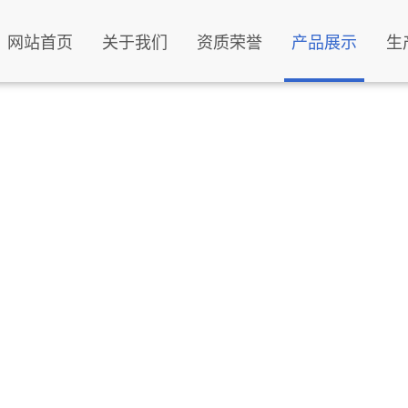
网站首页
关于我们
资质荣誉
产品展示
生