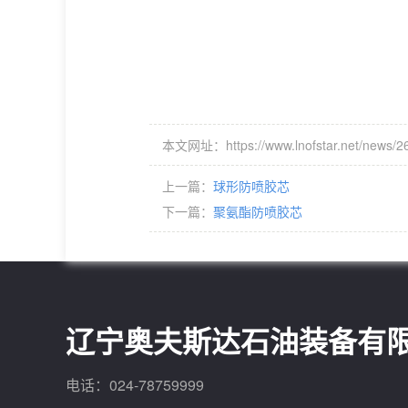
本文网址：https://www.lnofstar.net/news/26
上一篇：
球形防喷胶芯
下一篇：
聚氨酯防喷胶芯
辽宁奥夫斯达石油装备有
电话：024-78759999