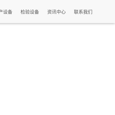
产设备
检验设备
资讯中心
联系我们