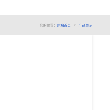
您的位置：
网站首页
产品展示